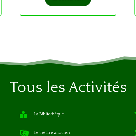
Tous les Activités

La Bibliothèque

Le théâtre alsacien