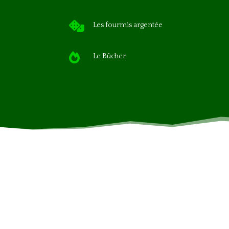

Les fourmis argentée

Le Bûcher