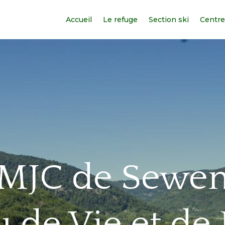
Accueil
Le refuge
Section ski
Centre 
MJC de Sewe
 de Vie et de