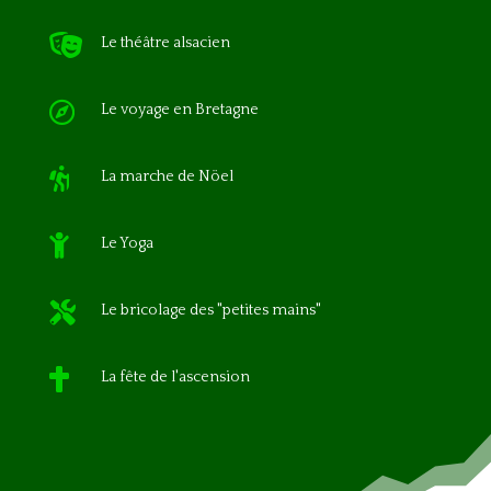

Le théâtre alsacien

Le voyage en Bretagne

La marche de Nöel

Le Yoga

Le bricolage des "petites mains"

La fête de l'ascension