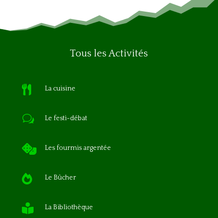
Tous les Activités

La cuisine
w
Le festi-débat

Les fourmis argentée

Le Bûcher

La Bibliothèque